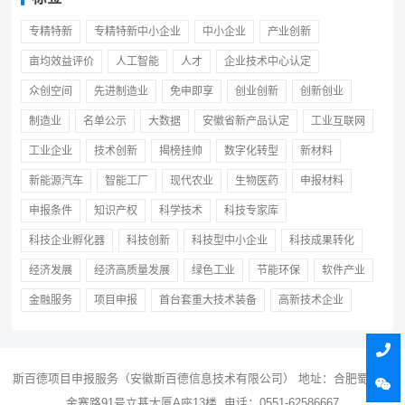
专精特新
专精特新中小企业
中小企业
产业创新
亩均效益评价
人工智能
人才
企业技术中心认定
众创空间
先进制造业
免申即享
创业创新
创新创业
制造业
名单公示
大数据
安徽省新产品认定
工业互联网
工业企业
技术创新
揭榜挂帅
数字化转型
新材料
新能源汽车
智能工厂
现代农业
生物医药
申报材料
申报条件
知识产权
科学技术
科技专家库
科技企业孵化器
科技创新
科技型中小企业
科技成果转化
经济发展
经济高质量发展
绿色工业
节能环保
软件产业
金融服务
项目申报
首台套重大技术装备
高新技术企业
斯百德
项目申报
服务（安徽斯百德信息技术有限公司） 地址：合肥蜀山区
金寨路91号立基大厦A座13楼 电话：0551-62586667