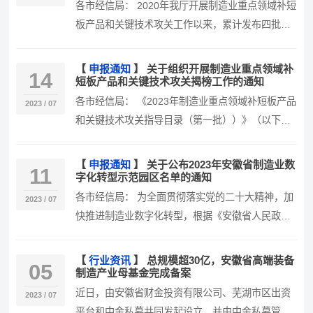
各市经信局： 2020年我厅开展制造业重点领域补短
板产品和关键技术攻关工作以来，累计发布四批
《制造业重点领域产学研用补短…
【
申报通知
】
关于组织开展制造业重点领域补
14
短板产品和关键技术攻关揭榜工作的通知
各市经信局： 《2023年制造业重点领域补短板产品
2023 / 07
和关键技术攻关指导目录（第一批））》（以下简
称《目录》）已编制发布。经…
【
申报通知
】
关于公布2023年安徽省制造业数
11
字化转型示范园区名单的通知
各市经信局： 为全面贯彻落实党的二十大精神，加
2023 / 07
快推进制造业数字化转型，根据《安徽省人民政府
办公厅关于印发以数字化转型推动…
【
行业资讯
】
总规模超30亿，安徽省高端装备
05
制造产业母基金完成备案
近日，由安徽省财金投资有限公司、芜湖市区出资
2023 / 07
平台和中金私募共同发起设立，并由中金私募管理