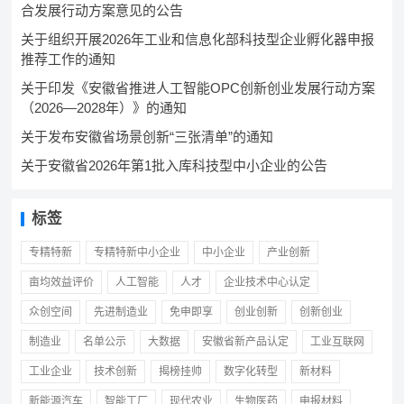
合发展行动方案意见的公告
关于组织开展2026年工业和信息化部科技型企业孵化器申报
推荐工作的通知
关于印发《安徽省推进人工智能OPC创新创业发展行动方案
（2026—2028年）》的通知
关于发布安徽省场景创新“三张清单”的通知
关于安徽省2026年第1批入库科技型中小企业的公告
标签
专精特新
专精特新中小企业
中小企业
产业创新
亩均效益评价
人工智能
人才
企业技术中心认定
众创空间
先进制造业
免申即享
创业创新
创新创业
制造业
名单公示
大数据
安徽省新产品认定
工业互联网
工业企业
技术创新
揭榜挂帅
数字化转型
新材料
新能源汽车
智能工厂
现代农业
生物医药
申报材料