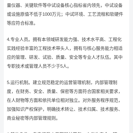
量仪器、关键软件等中试设备核心指标省内领先，中试设备
或设施原值不低于1000万元；中试环境、工艺流程和软硬件
等应符合标准。
4.专业人员。拥有本领域研发能力强、技术水平高、工程化
实践经验丰富的工程技术带头人，拥有与核心服务能力相适
应的管理、研发、试验、质量、安全等专业人才队伍。其中
专职技术或管理人员不少于5人。
5.运行机制。建立规范稳定的运营管理机制，内部管理制
度，在财务、安全、质量、保密等方面符合国家相关要求，
在人财物等方面和依托单位相对独立。对外服务程序规范，
加强知识产权保护，明确技术转让、技术归属、技术服务、
商业秘密等内部管理规则。