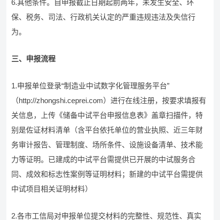
6.其他条件。自申报截止日期起前两年，未发生安全、环
保、税务、司法、行政机关认定的严重违规违法及失信行
为。
三、申报流程
1.申报单位登录“制造业中试数字化管理服务平台”
（http://zhongshi.ceprei.com）进行在线注册，按要求填报有
关信息，上传《储备中试平台申报信息表》盖章扫描件，特
别是佐证材料清单（含平台依托单位的营业执照、近三年财
务审计报告、管理制度、场所条件、设施设备清单、技术能
力等证明。已建成的中试平台需提供已开展的中试服务合
同、成效和标志性案例等证明材料；新建的中试平台需提供
中试项目相关证明材料）
2.各市工信局对申报单位提交材料的完整性、规范性、真实