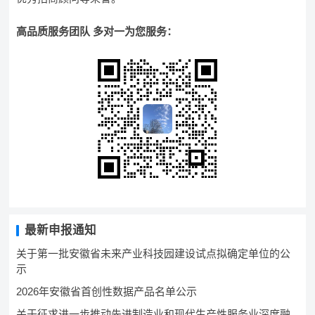
高品质服务团队 多对一为您服务：
最新申报通知
关于第一批安徽省未来产业科技园建设试点拟确定单位的公
示
2026年安徽省首创性数据产品名单公示
关于征求进一步推动先进制造业和现代生产性服务业深度融