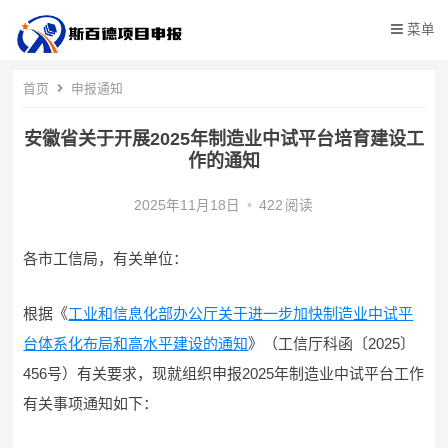
菜单
首页
申报通知
安徽省关于开展2025年制造业中试平台培育建设工
作的通知
2025年11月18日
•
422
阅读
各市工信局，有关单位：
根据《
工业和信息化部办公厅关于进一步加快制造业中试平
台体系化布局和高水平建设的通知
》（工信厅科函〔2025〕
456号）有关要求，现就组织申报2025年制造业中试平台工作
有关事项通知如下：