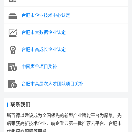
合肥市企业技术中心认定
合肥市大数据企业认定
合肥市高成长企业认定
中国声谷项目奖补
合肥市高层次人才团队项目奖补
联系我们
斯百德以建设成为全国领先的新型产业赋能平台为愿景，先
后荣获高新技术企业、皖企登云第一批推荐云平台、合肥市
优秀招商顾问等荣誉。