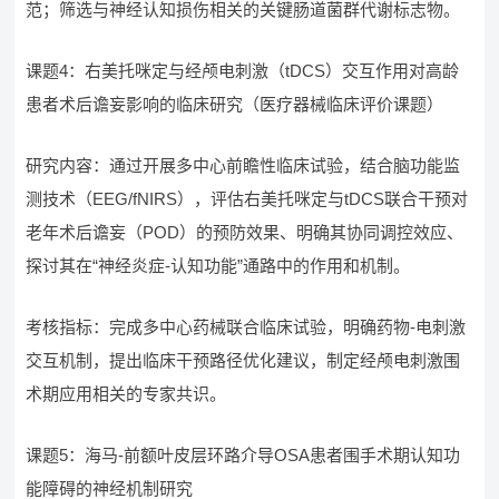
范；筛选与神经认知损伤相关的关键肠道菌群代谢标志物。
课题4：右美托咪定与经颅电刺激（tDCS）交互作用对高龄
患者术后谵妄影响的临床研究（医疗器械临床评价课题）
研究内容：通过开展多中心前瞻性临床试验，结合脑功能监
测技术（EEG/fNIRS），评估右美托咪定与tDCS联合干预对
老年术后谵妄（POD）的预防效果、明确其协同调控效应、
探讨其在“神经炎症-认知功能”通路中的作用和机制。
考核指标：完成多中心药械联合临床试验，明确药物-电刺激
交互机制，提出临床干预路径优化建议，制定经颅电刺激围
术期应用相关的专家共识。
课题5：海马-前额叶皮层环路介导OSA患者围手术期认知功
能障碍的神经机制研究