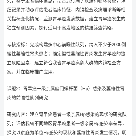
列，基于患者临床信息，结合流行病学数据和临床特征，详
细记录并动态评估患者临床特征、内镜检查及病理诊断等相
关指标变化情况，监测胃早癌发病数据，建立胃早癌发生的
独立预测因素，探讨适用于高发地区的精准筛查策略。
考核指标：完成构建多中心前瞻性队列，纳入不少于2000例
慢性萎缩性胃炎患者；确定慢性萎缩性胃炎发生胃早癌的独
立危险因素；建立符合我省胃早癌高危人群的内镜检查方
案，并在临床推广应用。
课题2：胃早癌一级亲属幽门螺杆菌（Hp）感染及萎缩性胃
炎的前瞻性队列研究
研究内容：建立胃早癌患者一级亲属Hp感染的现状的研究队
列；评估我省不同地区胃早癌患者一级亲属Hp感染率差异，
探究以家庭为单位Hp感染的现状和萎缩性胃炎发生情况。明