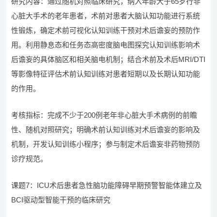
研究内容：通过随机对照临床研究，纳入年龄大于65岁行非
心脏大手术的老年患者，术前对患者大脑认知功能进行系统
性锻炼，确定术前可视化认知训练干预对术后谵妄的预防作
用。利用静息态和任务态高密度脑电图探究认知训练影响术
后谵妄的具体脑区和相关脑电机制；结合术前及术后MRI/DTI
等影像特征评估术前认知训练对患者短期以及长期认知功能
的作用。
考核指标：完成不少于200例老年非心脏大手术病例的前瞻
性、随机对照研究；明确术前认知训练对术后谵妄的影响及
机制，开发认知训练小程序；参与制定术后谵妄非药物预防
诊疗规范。
课题7：ICU术后患者急性脑功能障碍早期预警智能体建立及
BCI驱动型智能干预的临床研究