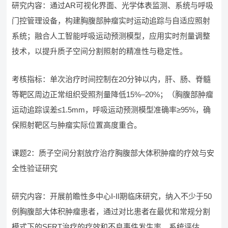
研究内容：通过AR可视化界面、光学体表监测、系统与呼吸
门控管理设备，构建胸腹部肿瘤实时运动追踪与自适应照射
系统；融合人工智能呼吸运动预测模型，应用实时剂量调整
技术，以提升质子空间分割照射的精准性与稳定性。
考核指标：单次治疗时间控制在20分钟以内，肝、肠、脊髓
等靶区周边正常组织受照剂量降低15%–20%；（胸腹部肿瘤
运动追踪误差≤1.5mm，呼吸运动预测模型准确率≥95%，确
保照射靶区与肿瘤实际位置高度重合。
课题2：质子空间分割放疗治疗胸腹部大体积肿瘤的疗效与安
全性验证研究
研究内容：开展前瞻性多中心I-II期临床研究，纳入不少于50
例胸腹部大体积肿瘤患者，通过对比患者在最优和常规分割
模式下的SFRT治疗的疗效和不良事件发生率，系统评估