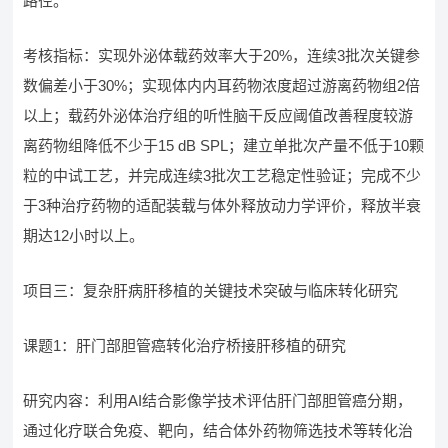
路径。
考核指标：实现外泌体载药效率大于20%，连续3批次关键参
数偏差小于30%；实现体内内耳药物浓度超过游离药物组2倍
以上；载药外泌体治疗组的听性脑干反应阈值改善程度较游
离药物组降低不少于15 dB SPL；建立单批次产量不低于10颗
粒的中试工艺，并完成连续3批次工艺稳定性验证；完成不少
于3种治疗药物的适配装载与体外释放动力学评价，释放半衰
期达12小时以上。
项目三：复杂肝病肝移植的关键技术突破与临床转化研究
课题1：肝门部胆管癌转化治疗桥接肝移植的研究
研究内容：利用AI结合影像学技术评估肝门部胆管癌分期，
通过化疗联合免疫、靶向，结合体外药物筛选技术等转化治