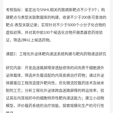
考核指标：鉴定出与SNHL相关的致病新靶点不少于3个；构
建靶点与表型关联数据库的构建，收录不少于200条可查询的
靶点-表型关联记录；实现针对不少于5000个小分子化合物的
虚拟初筛，并对其中前100个候选化合物开展类器官药效验
证，筛选2种以上候选药物。
课题2：工程化外泌体靶向递送系统构建与靶向药物递送研究
研究内容：开发血迷路屏障穿透肽修饰的间充质干细胞源外
泌体载体，筛选并负载适配的内耳疾病治疗药物；通过外泌
体膜蛋白工程改造提升靶向性，优化微流控载药技术及纳米
制剂工艺；分析工程化外泌体跨血迷路屏障的转运效率，验
证其在内耳组织中的细胞特异性靶向递送能力；建立小动物
模型，评价载药系统的治疗效能，探索规模化生产的可行性