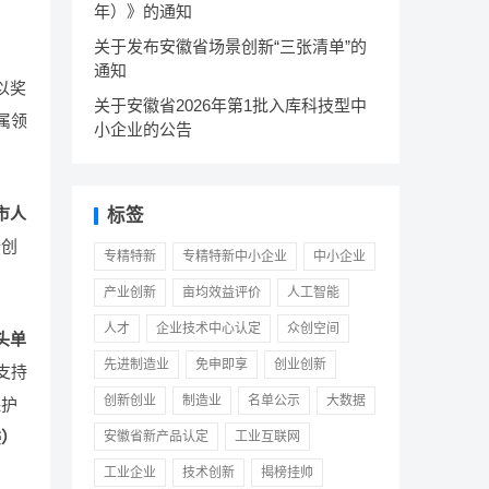
年）》的通知
关于发布安徽省场景创新“三张清单”的
通知
以奖
关于安徽省2026年第1批入库科技型中
属领
小企业的公告
市人
标签
新创
专精特新
专精特新中小企业
中小企业
产业创新
亩均效益评价
人工智能
人才
企业技术中心认定
众创空间
头单
先进制造业
免申即享
创业创新
支持
创新创业
制造业
名单公示
大数据
保护
委）
安徽省新产品认定
工业互联网
工业企业
技术创新
揭榜挂帅