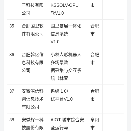
子科技有限
KSSOLV-GPU
市
公司
软V1.0
35
合肥国卫软
国卫基层一体化
合肥
件有限公司
信息系统
市
V1.0
36
合肥斡亿信
小林人形机器人
合肥
息科技有限
多场景数
市
公司
据采集与交互系
统（林智
37
安徽深信科
系统 1 0）
合肥
创信息技术
试平台V1.0
市
有限公司
38
安徽辉一科
AIOT 城市综合安
阜阳
技股份有限
全运行与
市