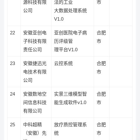
源科技有限
法的工业
市
公司
大数据处理系统
V1.0
22
安徽亚创电
亚创医院电子病
合肥
子科技有限
历评级管
市
责任公司
理平台V1.0
23
安徽捷迅光
云控系统
合肥
电技术有限
市
公司
24
安徽数地空
实景三维模型智
合肥
间信息科技
能生成软件v1.0
市
有限公司
25
中科超精
放疗质控管理系
合肥
（安徽）先
统
市