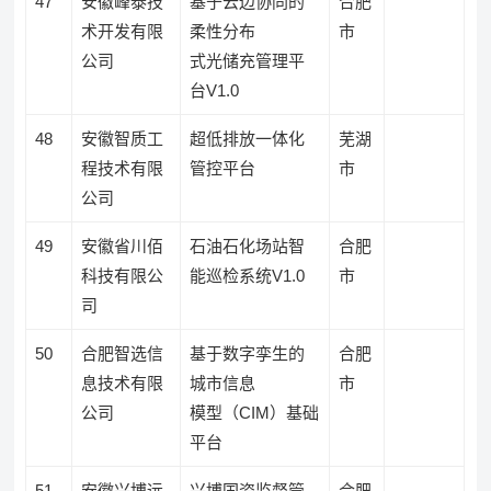
47
安徽峰泰技
基于云边协同的
合肥
术开发有限
柔性分布
市
公司
式光储充管理平
台V1.0
48
安徽智质工
超低排放一体化
芜湖
程技术有限
管控平台
市
公司
49
安徽省川佰
石油石化场站智
合肥
科技有限公
能巡检系统V1.0
市
司
50
合肥智选信
基于数字孪生的
合肥
息技术有限
城市信息
市
公司
模型（CIM）基础
平台
51
安徽兴博远
兴博国资监督管
合肥