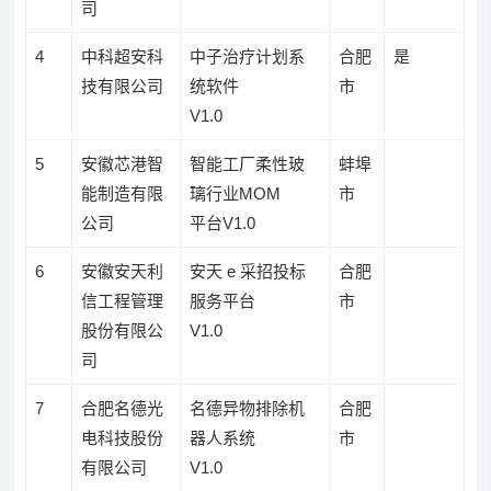
司
4
中科超安科
中子治疗计划系
合肥
是
技有限公司
统软件
市
V1.0
5
安徽芯港智
智能工厂柔性玻
蚌埠
能制造有限
璃行业MOM
市
公司
平台V1.0
6
安徽安天利
安天 e 采招投标
合肥
信工程管理
服务平台
市
股份有限公
V1.0
司
7
合肥名德光
名德异物排除机
合肥
电科技股份
器人系统
市
有限公司
V1.0