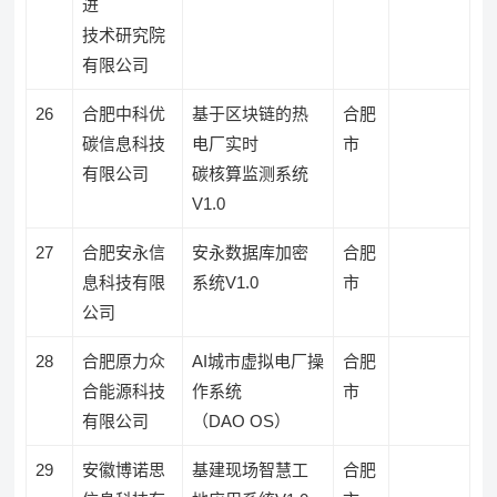
进
技术研究院
有限公司
26
合肥中科优
基于区块链的热
合肥
碳信息科技
电厂实时
市
有限公司
碳核算监测系统
V1.0
27
合肥安永信
安永数据库加密
合肥
息科技有限
系统V1.0
市
公司
28
合肥原力众
AI城市虚拟电厂操
合肥
合能源科技
作系统
市
有限公司
（DAO OS）
29
安徽博诺思
基建现场智慧工
合肥