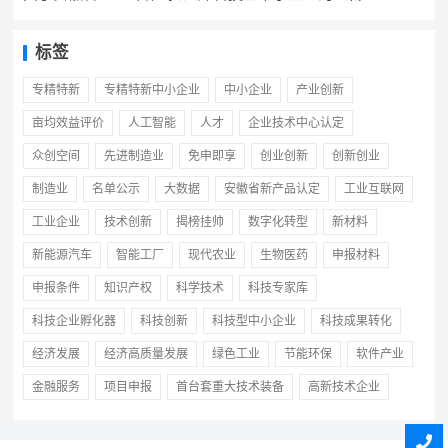
标签
专精特新
专精特新中小企业
中小企业
产业创新
亩均效益评价
人工智能
人才
企业技术中心认定
众创空间
先进制造业
免申即享
创业创新
创新创业
制造业
名单公示
大数据
安徽省新产品认定
工业互联网
工业企业
技术创新
揭榜挂帅
数字化转型
新材料
新能源汽车
智能工厂
现代农业
生物医药
申报材料
申报条件
知识产权
科学技术
科技专家库
科技企业孵化器
科技创新
科技型中小企业
科技成果转化
经济发展
经济高质量发展
绿色工业
节能环保
软件产业
金融服务
项目申报
首台套重大技术装备
高新技术企业