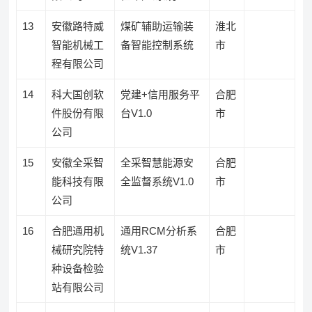
13
安徽路特威
煤矿辅助运输装
淮北
智能机械工
备智能控制系统
市
程有限公司
14
科大国创软
党建+信用服务平
合肥
件股份有限
台V1.0
市
公司
15
安徽全采智
全采智慧能源安
合肥
能科技有限
全监督系统V1.0
市
公司
16
合肥通用机
通用RCM分析系
合肥
械研究院特
统V1.37
市
种设备检验
站有限公司