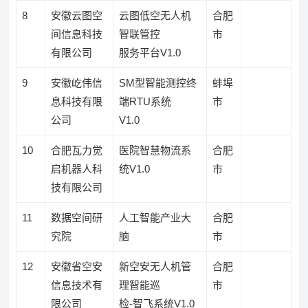
8
安徽云图空
云图低空无人机
合肥
间信息科技
智联管控
市
有限公司
服务平台V1.0
9
安徽屹伟信
SM型智能测控终
蚌埠
息科技有限
端RTU系统
市
公司
V1.0
10
合肥瓦力觉
医院智慧物流系
合肥
启机器人科
统V1.0
市
技有限公司
11
数据空间研
人工智能产业大
合肥
究院
脑
市
12
安徽省空安
新空安无人机管
合肥
信息技术有
理智能巡
市
限公司
检-智飞系统V1.0