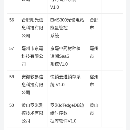
V1.0
56
合肥阳光信
EMS300光储电站
合肥
息科技有限
能量管控
市
公司
系统
57
亳州市京亳
京亳中药材种植
亳州
科技有限公
追溯SaaS
市
司
系统V1.0
58
安徽软易信
快销云进销存系
宿州
息科技有限
统 V1.0
市
公司
59
黄山罗米测
罗米IoTedgeDB边
黄山
控技术有限
缘时序数
市
公司
据库软件V1.0