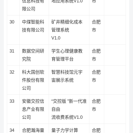
信息科技有
地应用系统V1.0
市
限公司
30
中煤智能科
矿井精细化成本
合肥
技有限公司
管理系统
市
V1.0
31
数据空间研
学生心理健康教
合肥
究院
育管理平台
市
32
科大国创软
智慧科技馆元宇
合肥
件股份有限
宙展示系统
市
公司
33
安徽交控信
“交控版 ”新一代准
合肥
息产业有限
自由
市
公司
流收费系统V1.0
34
合肥瀚海量
量子力学计算
合肥