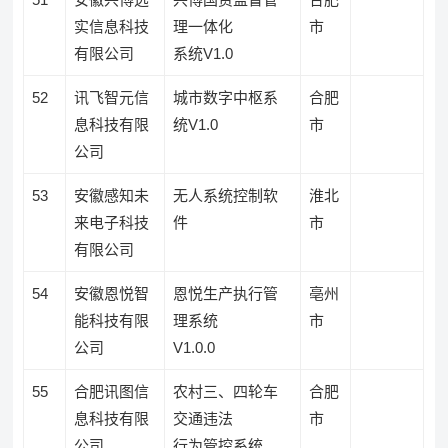
实信息科技
理一体化
市
有限公司
系统V1.0
52
讯飞智元信
城市数字中枢系
合肥
息科技有限
统V1.0
市
公司
53
安徽感知未
无人系统控制软
淮北
来电子科技
件
市
有限公司
54
安徽恩悦智
恩悦生产执行管
亳州
能科技有限
理系统
市
公司
V1.0.0
55
合肥讯图信
农村三、四轮车
合肥
息科技有限
交通违法
市
公司
行为管控系统