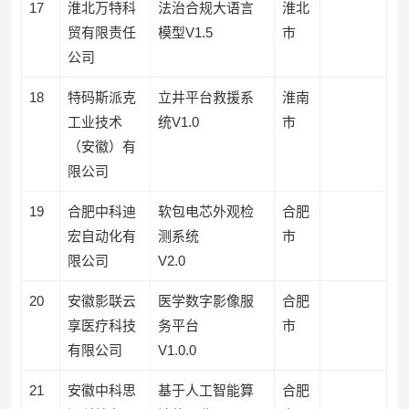
17
淮北万特科
法治合规大语言
淮北
贸有限责任
模型V1.5
市
公司
18
特码斯派克
立井平台救援系
淮南
工业技术
统V1.0
市
（安徽）有
限公司
19
合肥中科迪
软包电芯外观检
合肥
宏自动化有
测系统
市
限公司
V2.0
20
安徽影联云
医学数字影像服
合肥
享医疗科技
务平台
市
有限公司
V1.0.0
21
安徽中科思
基于人工智能算
合肥