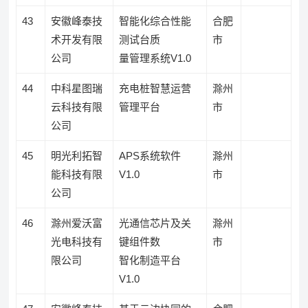
43
安徽峰泰技
智能化综合性能
合肥
术开发有限
测试台质
市
公司
量管理系统V1.0
44
中科星图瑞
充电桩智慧运营
滁州
云科技有限
管理平台
市
公司
45
明光利拓智
APS系统软件
滁州
能科技有限
V1.0
市
公司
46
滁州爱沃富
光通信芯片及关
滁州
光电科技有
键组件数
市
限公司
智化制造平台
V1.0