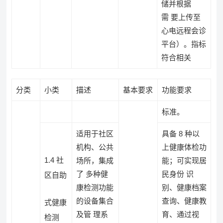
储并根据
需 要上传至
心电远程会诊
平台）。指标
符合相关
分类
小类
描述
基本要求
功能要求
标准。
适用于社区
具备 8 种以
机构、公共
上健康体检功
1.4 社
场所，集成
能；可实现居
了 多种健
民身份 识
区自助
康检测功能
别、健康档案
的设备集合
查询、健康教
式健康
及管 理系
育、通过视
检测