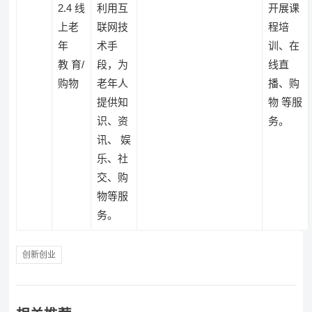
2.4 线
利用互
开展课
上老
联网技
程培
年
术手
训、在
教 育/
段，为
线直
购物
老年人
播、购
提供知
物 等服
识、资
务。
讯、 娱
乐、社
交、购
物等服
务。
创新创业