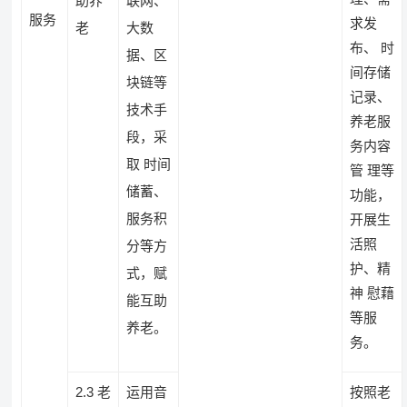
助养
联网、
服务
求发
老
大数
布、 时
据、区
间存储
块链等
记录、
技术手
养老服
段，采
务内容
取 时间
管 理等
储蓄、
功能，
服务积
开展生
活照
分等方
护、精
式，赋
神 慰藉
能互助
等服
养老。
务。
2.3 老
运用音
按照老