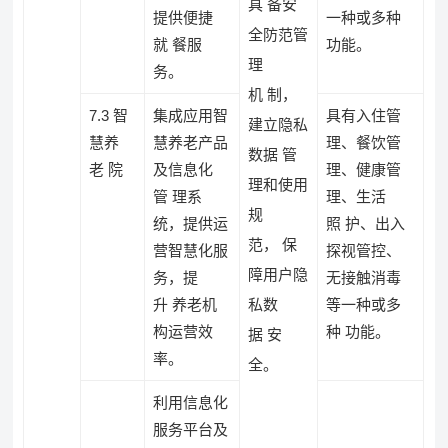
具 备安
提供便捷
一种或多种
全防范管
就 餐服
功能。
理
务。
机 制，
7.3 智
集成应用智
具有入住管
建立隐私
慧养
慧养老产品
理、餐饮管
数据 管
老 院
及信息化
理、健康管
理和使用
管 理系
理、生活
规
统，提供运
照 护、出入
范， 保
营智慧化服
探视管控、
障用户隐
务，提
无接触消毒
升 养老机
私数
等一种或多
构运营效
种 功能。
据 安
率。
全。
利用信息化
服务平台及