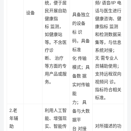
统，便于居
频/ 语音/IP 电
民开展自助
话与医生进行
设备
具备独立
健康指
健康咨询、健
的设备
标 监测，
康指标 监测
标 识
如健康站
和检测数据采
码，具备
等。不含医
集等，与信息
标准
疗诊
系统对接；
断、 治疗
无 需专业人
化 传输
等方面的专
员辅助使用；
模式；具
用产品或服
支持远程双向
备数 据
务。
视频问 诊。
实时传输
指标符合相关
能
标准。
力； 具
2.老
利用人工智
备与大数
年辅
能、增强现
据平
对所描述的功
助
实、智能传
台 对接