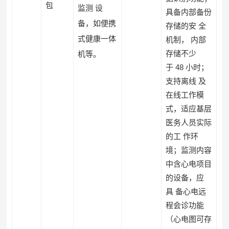
包
监测 设
具备内部备份
备，如便携
存储的安 全
式健康一体
机制， 内部
存储不少
机等。
于 48 小时；
支持离线 及
在线工作模
式，适应基层
医务人员实际
的工 作环
境；监测内容
中含心电项目
的设备，应
具 备心电远
程会诊功能
（心电图可存