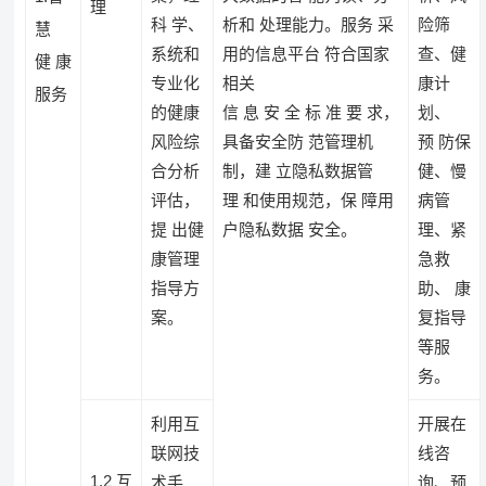
理
科 学、
析和 处理能力。服务 采
险筛
慧
系统和
用的信息平台 符合国家
查、健
健 康
专业化
相关
康计
服务
的健康
信 息 安 全 标 准 要 求，
划、
风险综
具备安全防 范管理机
预 防保
合分析
制，建 立隐私数据管
健、慢
评估，
理 和使用规范，保 障用
病管
提 出健
户隐私数据 安全。
理、紧
康管理
急救
指导方
助、 康
案。
复指导
等服
务。
利用互
开展在
联网技
线咨
1.2 互
术手
询、预