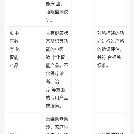
能床 垫、
睡眠监测仪
等。
4. 中
具有健康状
对所描述的功
医数
态辨识等功
能进行过严格
—
字 化
能的中医
的验证评估，
智能
数 字化智
并符 合相关
产品
能产品。不
标准。
含医疗诊
断、治
疗 等方面
的专用产品
或服务。
围绕助老助
残、家庭生