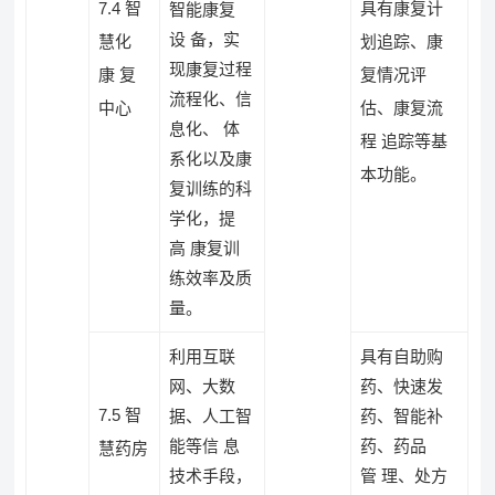
7.4 智
具有康复计
智能康复
设 备，实
慧化
划追踪、康
现康复过程
康 复
复情况评
流程化、信
中心
估、康复流
息化、 体
程 追踪等基
系化以及康
本功能。
复训练的科
学化，提
高 康复训
练效率及质
量。
利用互联
具有自助购
网、大数
药、快速发
7.5 智
据、人工智
药、智能补
能等信 息
药、药品
慧药房
技术手段，
管 理、处方