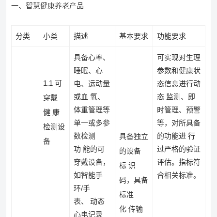
一、智慧健康养老产品
分类
小类
描述
基本要求
功能要求
具备心率、
可实现对生理
睡眠、心
参数和健康状
1.1 可
电、运动量
态信息进行动
或血 氧、
态 监测、即
穿戴
体重管理等
时管理、预警
健 康
单一或多参
等，对所具备
检测设
数检测
的功能进 行
具备独立
备
功 能的可
过严格的验证
的设备
穿戴设备，
评估。指标符
标 识
如智能手
合相关标准。
码，具备
环/手
标准
表、 动态
化 传输
心电记录