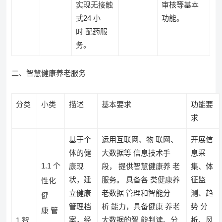
实现无接触
审核等基本
式24 小
功能。
时 配药服
务。
二、智慧健康养老服务
分类
小类
描述
基本要求
功能要
求
基于个
运用互联网、物 联网、
开展信
体的健
大数据等 信息技术手
息采
1.1 个
康现
段， 提供智慧健康养 老
集、体
状，建
服务。 具备各 类健康养
征监
性化
立健康
老数据 管理和智能分
测、趋
健
管理档
析 能力，具备健康 养老
势 分
康 管
案，经
大数据的智 能判读、分
析、风
1.智