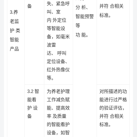
失、紧急呼
备
并符 合相关
分 析、
叫、室
3.养
标准。
智能预警
内 外定位
老监
等
等智能设
护 类
功 能。
备，如毫米
智能
波雷
产品
达、 呼叫
定位设备、
红外热像仪
等。
3.2 智
为养老护理
对所描述的功
能看
工作减负赋
能进行过严格
护 设
能、提高效
的验证评估，
备
率 及质量
并符 合相关
的智能看护
标准。
设备，如智