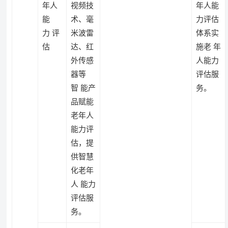
年人
视频技
年人能
能
术、毫
力评估
力 评
米波雷
体系实
估
达、红
施老 年
外传感
人能力
器等
评估服
智 能产
务。
品赋能
老年人
能力评
估，提
供智慧
化老年
人 能力
评估服
务。