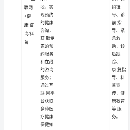
段，实
约挂
联网
现预约
号、诊
+健
的健康
前 指
康 咨
咨询，
导、紧
询/科
获 取专
急救
普
家的预
助、诊
约服务
后跟
和在线
踪、
的咨询
康 复指
服务；
导、科
通过互
普宣
联 网平
传、健
台获取
康教育
多种医
等 服
疗健康
务。
保健知