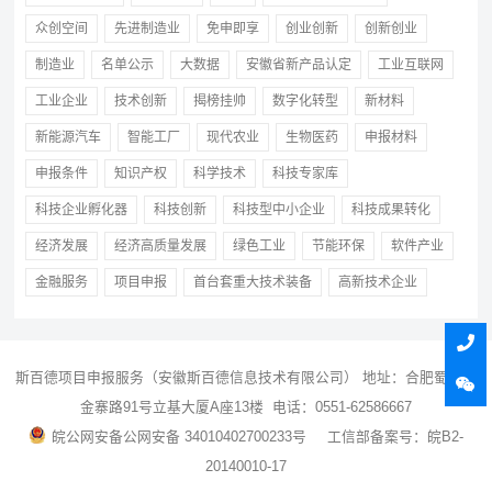
众创空间
先进制造业
免申即享
创业创新
创新创业
制造业
名单公示
大数据
安徽省新产品认定
工业互联网
工业企业
技术创新
揭榜挂帅
数字化转型
新材料
新能源汽车
智能工厂
现代农业
生物医药
申报材料
申报条件
知识产权
科学技术
科技专家库
科技企业孵化器
科技创新
科技型中小企业
科技成果转化
经济发展
经济高质量发展
绿色工业
节能环保
软件产业
金融服务
项目申报
首台套重大技术装备
高新技术企业
斯百德
项目申报
服务（安徽斯百德信息技术有限公司） 地址：合肥蜀山区
金寨路91号立基大厦A座13楼 电话：0551-62586667
皖公网安备公网安备 34010402700233号
工信部备案号：皖B2-
20140010-17