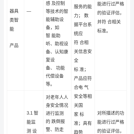
感 及控制
能进行过严格
服务的能
器具
—
等技术的智
的验证评估，
力； 数
能辅助设
类智
并符 合相关
据平台系
备，如
能
标准。
统应
智 能助
符 合相
听、助视设
产品
关信息安
备、认知康
复设
全
备、 功能
标 准；
代偿设备
产品应符
等。
合电 气
安全等相
对老年人人
身安全情况
关国
3.1 智
对所描述的功
进行监测
家 标
的 跌倒报
能监
能进行过严格
准；具有
警、防走
测 设
的验证评估，
趋势