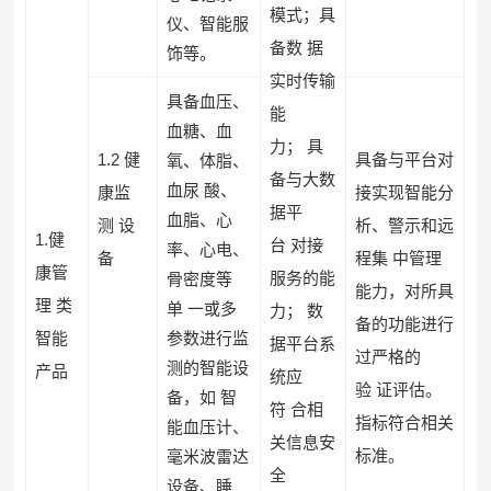
模式；具
仪、智能服
备数 据
饰等。
实时传输
具备血压、
能
血糖、血
力； 具
1.2 健
具备与平台对
氧、体脂、
备与大数
血尿 酸、
康监
接实现智能分
据平
血脂、心
测 设
析、警示和远
1.健
台 对接
率、心电、
备
程集 中管理
康管
服务的能
骨密度等
能力，对所具
理 类
单 一或多
力； 数
备的功能进行
智能
参数进行监
据平台系
过严格的
测的智能设
产品
统应
验 证评估。
备，如 智
符 合相
指标符合相关
能血压计、
关信息安
标准。
毫米波雷达
全
设备、睡