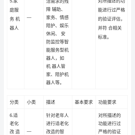
5.家
对所描述的功
活需求的残
障 辅助、
庭服
能进行过严格
—
家务、情感
务 机
的验证评估，
陪护、娱乐
器人
并符 合相关
休闲、 安
标准。
防监控等智
能服务型机
器人，如
机 器人管
家、陪护机
器人等。
分类
小类
描述
基本要求
功能要求
6.适
针对老年人
对所描述的
老化
进行适老化
功能进行过
—
改 造
改造的智
严格的验证