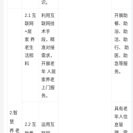
识。
2.1 互
利用互
开展助
联网
联网技
餐、助
+居
术手
浴、助
家 养
段，精
洁、助
老生
准对接
行、 助
活照
需求，
医、助
料
开展老
急等服
年 人居
务。
家养老
上门服
务。
具有老
2.智
年人信
慧
2.2 互
运用互
息管
养 老
理、需