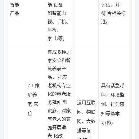
智能
能 设备，
评估，并
产品
如智能电
符 合相关标
视、手机、
准。
平板、
家 电等。
集成多种居
家安全和智
慧养老产
品， 把养
7.1 家
老机构专业
具有紧急呼
化的养老服
庭养
叫、环境监
务延伸 到
运用互联
老 床
测、行为感
家庭，对家
网、物联
位
知等基本
有老人的家
网、大数
功 能。
庭开展适
据等信
老 化改