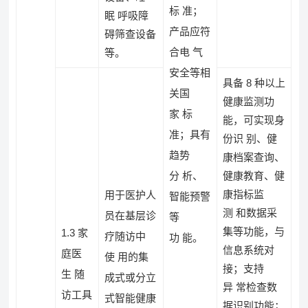
标 准；
眠 呼吸障
产品应符
碍筛查设备
合电 气
等。
安全等相
具备 8 种以上
关国
健康监测功
家 标
能，可实现身
准；具有
份识 别、健
趋势
康档案查询、
分 析、
健康教育、健
康指标监
用于医护人
智能预警
测 和数据采
员在基层诊
等
集等功能，与
1.3 家
疗随访中
功 能。
信息系统对
庭医
使 用的集
接；支持
生 随
成式或分立
异 常检查数
访工具
式智能健康
据识别功能；