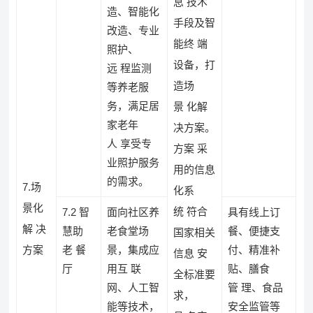
息 技术
造、智能化
手段及智
改造、专业
能终 端
照护、
设备，打
远 程监测
造场
等养老服
务，满足居
景 化解
家老年
决方案。
人 享受专
方案 采
业照护服务
用的信息
的需求。
7.场
化系
景化
统 符合
7.2 智
面向社区养
具有线上订
解 决
慧助
老食堂场
餐、便捷支
国家相关
方案
老 餐
景，集成应
付、精准补
信息 安
厅
用互 联
贴、膳食
全标准要
网、人工智
管 理、食品
求，
能等技术，
安全监管等