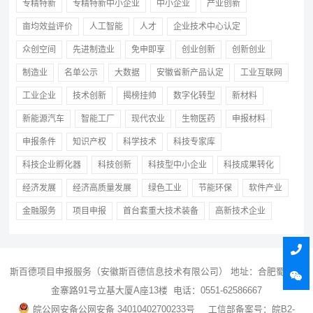
专精特新
专精特新中小企业
中小企业
产业创新
亩均效益评价
人工智能
人才
企业技术中心认定
众创空间
先进制造业
免申即享
创业创新
创新创业
制造业
名单公示
大数据
安徽省新产品认定
工业互联网
工业企业
技术创新
揭榜挂帅
数字化转型
新材料
新能源汽车
智能工厂
现代农业
生物医药
申报材料
申报条件
知识产权
科学技术
科技专家库
科技企业孵化器
科技创新
科技型中小企业
科技成果转化
经济发展
经济高质量发展
绿色工业
节能环保
软件产业
金融服务
项目申报
首台套重大技术装备
高新技术企业
斯百德
项目申报
服务（安徽斯百德信息技术有限公司） 地址：合肥蜀山区
金寨路91号立基大厦A座13楼 电话：0551-62586667
皖公网安备公网安备 34010402700233号
工信部备案号：皖B2-