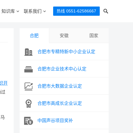
知识库
联系我们
热线 0551-62586667
合肥
安徽
国家
合肥市专精特新中小企业认定
合肥市企业技术中心认定
织开
合肥市大数据企业认定
通过
合肥市高成长企业认定
区马
中国声谷项目奖补