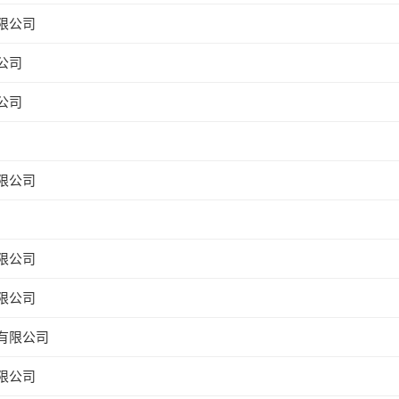
限公司
公司
公司
限公司
限公司
限公司
有限公司
限公司