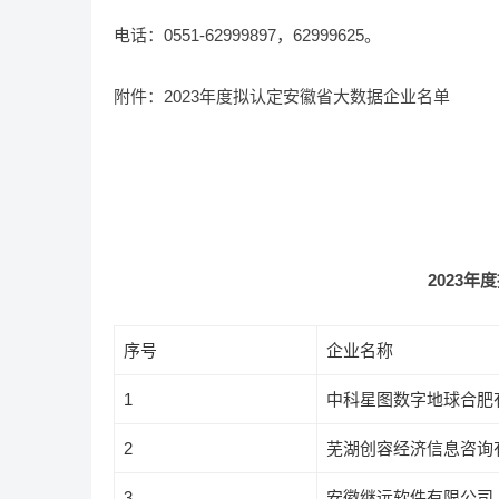
电话：0551-62999897，62999625。
附件：2023年度拟认定安徽省大数据企业名单
2023
序号
企业名称
1
中科星图数字地球合肥
2
芜湖创容经济信息咨询
3
安徽继远软件有限公司