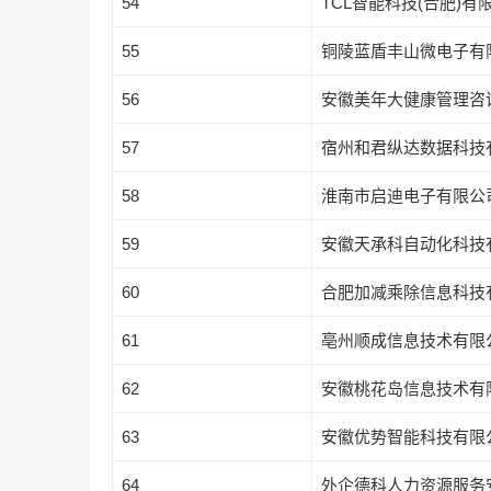
54
TCL智能科技(合肥)有
55
铜陵蓝盾丰山微电子有
56
安徽美年大健康管理咨
57
宿州和君纵达数据科技
58
淮南市启迪电子有限公
59
安徽天承科自动化科技
60
合肥加减乘除信息科技
61
亳州顺成信息技术有限
62
安徽桃花岛信息技术有
63
安徽优势智能科技有限
64
外企德科人力资源服务