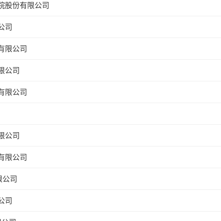
院股份有限公司
公司
有限公司
限公司
有限公司
限公司
有限公司
限公司
公司