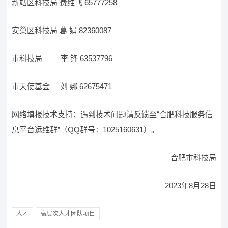
新站区科技局 费维飞 65777258
安巢区科技局 葛 娟 82360087
市科技局 李 锋 63537796
市天使基金 刘 娜 62675471
网络填报技术支持：遇到技术问题请反馈至“合肥科技服务信
息平台运维群”（QQ群号：1025160631）。
合肥市科技局
2023年8月28日
人才
高层次人才团队项目