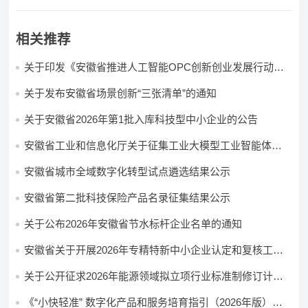
相关推荐
关于印发《安徽省推进人工智能OPC创新创业发展行动方
案（2026—2028年）》的通知
关于发布安徽省场景创新“三张清单”的通知
关于安徽省2026年第1批入库科技型中小企业的公告
安徽省工业和信息化厅关于征集工业大模型工业智能体的
通知
安徽省城市全域数字化转型试点遴选结果公示
安徽省第二批科技保险产品名录征集结果公示
关于公布2026年安徽省节水标杆企业名单的通知
安徽省关于开展2026年专精特新中小企业认定和复核工作
的通知
关于公开征求2026年能源领域拟立项行业标准制修订计划
及外文版翻译计划意见的通知
《“小快轻准” 数字化产品和服务培育指引（2026年版）》