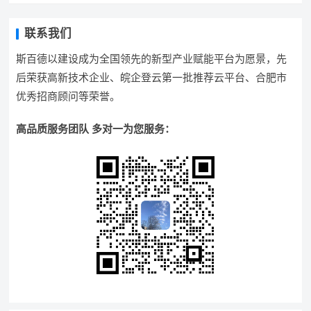
联系我们
斯百德以建设成为全国领先的新型产业赋能平台为愿景，先
后荣获高新技术企业、皖企登云第一批推荐云平台、合肥市
优秀招商顾问等荣誉。
高品质服务团队 多对一为您服务：