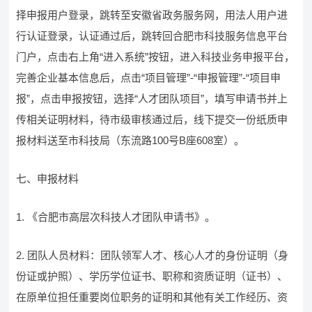
择申报用户登录，跳转至安徽省政务服务网，用法人用户进
行认证登录，认证通过后，跳转回合肥市科技服务信息平台
门户，点击右上角“进入系统”按钮，进入科技业务申报平台，
完善企业基本信息后，点击“项目管理”-“申报管理”-“项目申
报”，点击申报按钮，选择“人才团队项目”，填写申请书并上
传相关证明材料，待市级审核通过后，线下提交一份纸质申
报材料送至市科技局（东流路100号B座608室）。
七、申报材料
1. 《合肥市高层次科技人才团队申请书》。
2. 团队人员材料：团队领军人才、核心人才的身份证明（身
份证或护照）、学历学位证书、职称和资质证明（证书）、
在原单位担任重要岗位职务的证明和其他有关工作经历、资