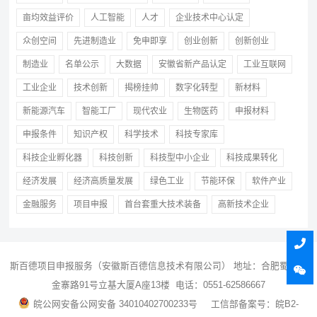
亩均效益评价
人工智能
人才
企业技术中心认定
众创空间
先进制造业
免申即享
创业创新
创新创业
制造业
名单公示
大数据
安徽省新产品认定
工业互联网
工业企业
技术创新
揭榜挂帅
数字化转型
新材料
新能源汽车
智能工厂
现代农业
生物医药
申报材料
申报条件
知识产权
科学技术
科技专家库
科技企业孵化器
科技创新
科技型中小企业
科技成果转化
经济发展
经济高质量发展
绿色工业
节能环保
软件产业
金融服务
项目申报
首台套重大技术装备
高新技术企业
斯百德
项目申报
服务（安徽斯百德信息技术有限公司） 地址：合肥蜀山区
金寨路91号立基大厦A座13楼 电话：0551-62586667
皖公网安备公网安备 34010402700233号
工信部备案号：皖B2-