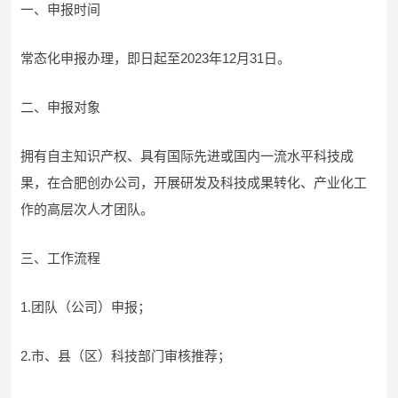
一、申报时间
常态化申报办理，即日起至2023年12月31日。
二、申报对象
拥有自主知识产权、具有国际先进或国内一流水平科技成
果，在合肥创办公司，开展研发及科技成果转化、产业化工
作的高层次人才团队。
三、工作流程
1.团队（公司）申报；
2.市、县（区）科技部门审核推荐；