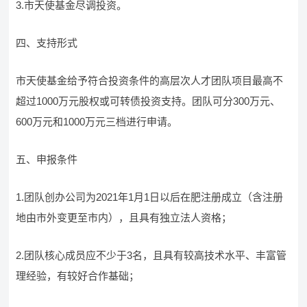
3.市天使基金尽调投资。
四、支持形式
市天使基金给予符合投资条件的高层次人才团队项目最高不
超过1000万元股权或可转债投资支持。团队可分300万元、
600万元和1000万元三档进行申请。
五、申报条件
1.团队创办公司为2021年1月1日以后在肥注册成立（含注册
地由市外变更至市内），且具有独立法人资格；
2.团队核心成员应不少于3名，且具有较高技术水平、丰富管
理经验，有较好合作基础；