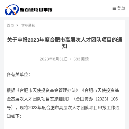
菜单
首页
申报通知
关于申报2023年度合肥市高层次人才团队项目的通
知
2023年8月31日
•
583
阅读
各有关单位：
根据《合肥市天使投资基金管理办法》《合肥市天使投资基
金高层次人才团队项目实施细则》（合国资办〔2023〕106
号），现将2023年度合肥市高层次人才团队项目申报工作通
知如下：