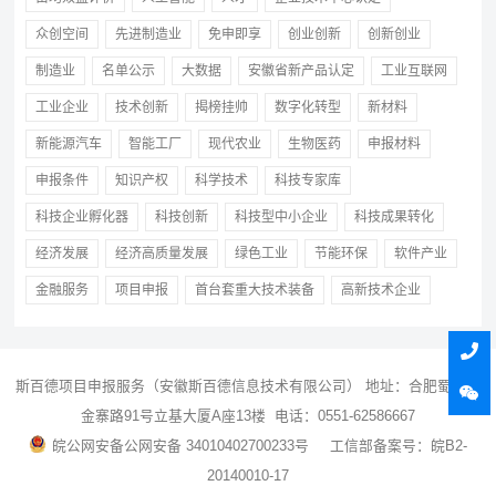
众创空间
先进制造业
免申即享
创业创新
创新创业
制造业
名单公示
大数据
安徽省新产品认定
工业互联网
工业企业
技术创新
揭榜挂帅
数字化转型
新材料
新能源汽车
智能工厂
现代农业
生物医药
申报材料
申报条件
知识产权
科学技术
科技专家库
科技企业孵化器
科技创新
科技型中小企业
科技成果转化
经济发展
经济高质量发展
绿色工业
节能环保
软件产业
金融服务
项目申报
首台套重大技术装备
高新技术企业
斯百德
项目申报
服务（安徽斯百德信息技术有限公司） 地址：合肥蜀山区
金寨路91号立基大厦A座13楼 电话：0551-62586667
皖公网安备公网安备 34010402700233号
工信部备案号：皖B2-
20140010-17