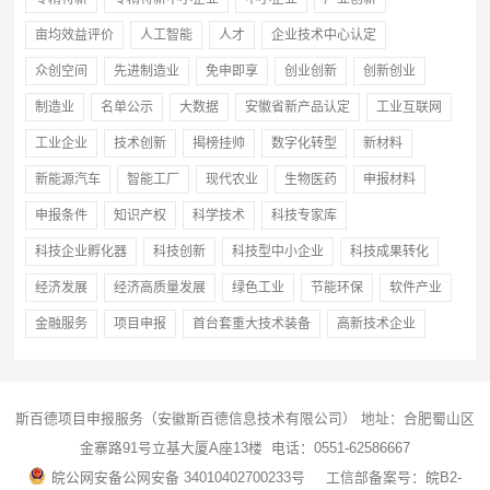
亩均效益评价
人工智能
人才
企业技术中心认定
众创空间
先进制造业
免申即享
创业创新
创新创业
制造业
名单公示
大数据
安徽省新产品认定
工业互联网
工业企业
技术创新
揭榜挂帅
数字化转型
新材料
新能源汽车
智能工厂
现代农业
生物医药
申报材料
申报条件
知识产权
科学技术
科技专家库
科技企业孵化器
科技创新
科技型中小企业
科技成果转化
经济发展
经济高质量发展
绿色工业
节能环保
软件产业
金融服务
项目申报
首台套重大技术装备
高新技术企业
斯百德
项目申报
服务（安徽斯百德信息技术有限公司） 地址：合肥蜀山区
金寨路91号立基大厦A座13楼 电话：0551-62586667
皖公网安备公网安备 34010402700233号
工信部备案号：皖B2-