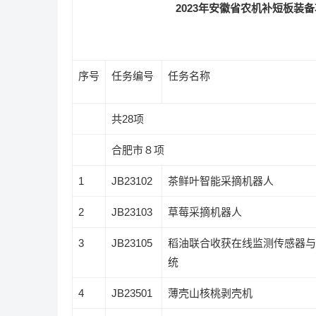
2023
年安徽省农机补短板装备
序号
任务编号
任务名称
共
28
项
合肥市８项
1
JB23102
茶鲜叶智能采摘机器人
2
JB23103
草莓采摘机器人
3
JB23105
稻油联合收获在线监测传感器与
统
4
JB23501
薄壳山核桃剥壳机