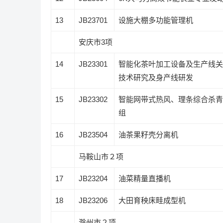
13
JB23701
设施大棚多功能管理机
安庆市
3
项
14
JB23301
智能化茶叶加工设备及生产线关
技术研究及身产线研发
15
JB23302
智能网带式热风、理条综合杀青
组
16
JB23504
油茶果籽壳分离机
马鞍山市２项
17
JB23204
油菜精量直播机
18
JB23206
大田育秧床畦成型机
滁州市２项