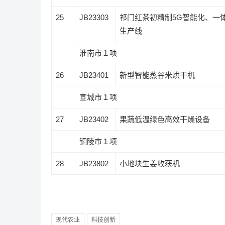
25
JB23303
祁门红茶初精制
5G
智能化、一
生产线
淮南市１项
26
JB23401
新型智能蒸谷米烘干机
宣城市１项
27
JB23402
果蔬低温绿色高效干燥设备
铜陵市１项
28
JB23802
小地块生姜收获机
现代农业
科技创新