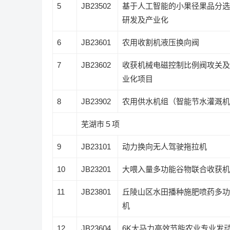
5
JB23502
基于人工智能的小果径果品分选
研发及产业化
6
JB23601
农用收割机液压换向阀
7
JB23602
收获机械电磁控制比例阀攻关及
业化项目
8
JB23902
农用供水机组（智能节水灌溉机
芜湖市５项
9
JB23101
动力换向无人驾驶拖拉机
10
JB23201
大喂入量多功能谷物联合收获机
11
JB23801
丘陵山区水田播种施肥喷药多功
机
12
JB23604
6K
大马力高效节能农业专业发