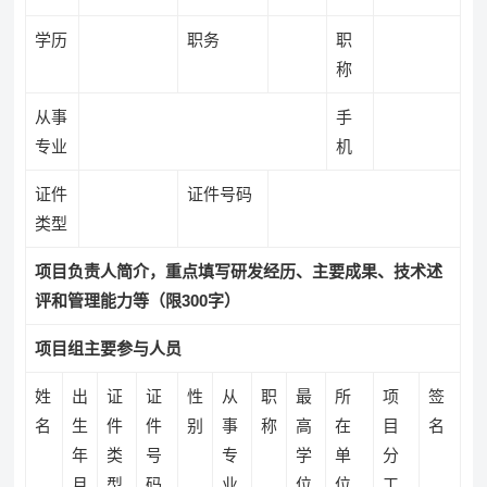
学历
职务
职
称
从事
手
专业
机
证件
证件号码
类型
项目负责人简介
，
重点填写研发经历、主要成果、技术述
评和管理能力等（限300字）
项目组主要参与人员
姓
出
证
证
性
从
职
最
所
项
签
名
生
件
件
别
事
称
高
在
目
名
年
类
号
专
学
单
分
月
型
码
业
位
位
工