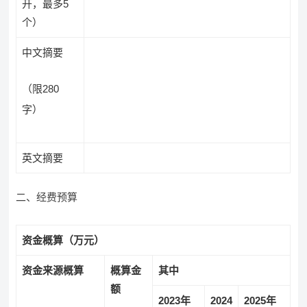
开，最多5
个）
中文摘要
（限280
字）
英文摘要
二、经费预算
资金概算（万元）
资金来源概算
概算金
其中
额
202
3
年
202
4
202
5
年