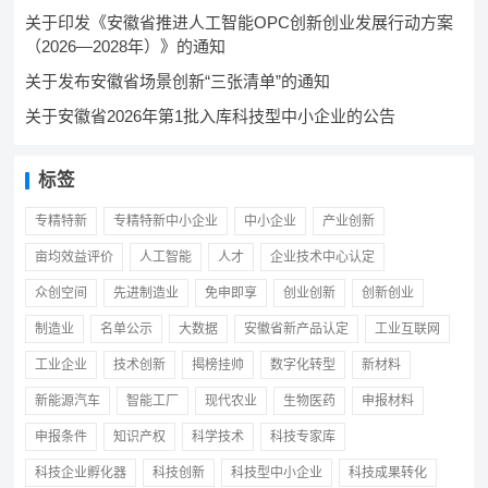
关于印发《安徽省推进人工智能OPC创新创业发展行动方案
（2026—2028年）》的通知
关于发布安徽省场景创新“三张清单”的通知
关于安徽省2026年第1批入库科技型中小企业的公告
标签
专精特新
专精特新中小企业
中小企业
产业创新
亩均效益评价
人工智能
人才
企业技术中心认定
众创空间
先进制造业
免申即享
创业创新
创新创业
制造业
名单公示
大数据
安徽省新产品认定
工业互联网
工业企业
技术创新
揭榜挂帅
数字化转型
新材料
新能源汽车
智能工厂
现代农业
生物医药
申报材料
申报条件
知识产权
科学技术
科技专家库
科技企业孵化器
科技创新
科技型中小企业
科技成果转化