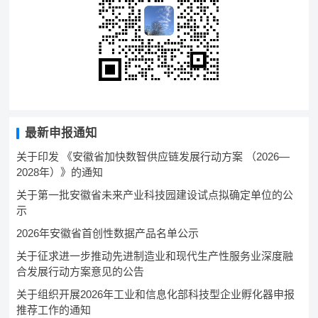
最新申报通知
关于印发 《安徽省加快数智供应链发展行动方案 （2026—
2028年）》的通知
关于第一批安徽省未来产业科技园建设试点拟确定单位的公
示
2026年安徽省首创性数据产品名单公示
关于征求进一步推动先进制造业和现代生产性服务业深度融
合发展行动方案意见的公告
关于组织开展2026年工业和信息化部科技型企业孵化器申报
推荐工作的通知