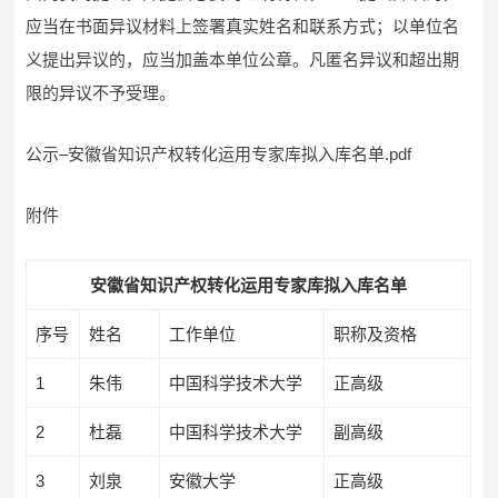
应当在书面异议材料上签署真实姓名和联系方式；以单位名
义提出异议的，应当加盖本单位公章。凡匿名异议和超出期
限的异议不予受理。
公示–安徽省知识产权转化运用专家库拟入库名单.pdf
附件
安徽省知识产权转化运用专家库拟入库名单
序号
姓名
工作单位
职称及资格
1
朱伟
中国科学技术大学
正高级
2
杜磊
中国科学技术大学
副高级
3
刘泉
安徽大学
正高级