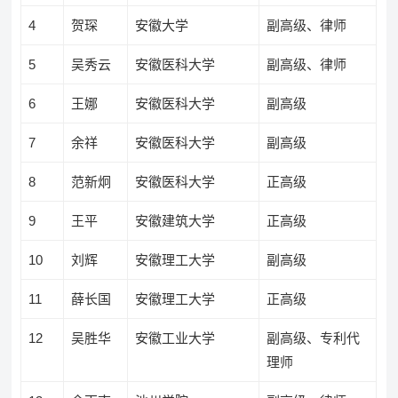
4
贺琛
安徽大学
副高级、律师
5
吴秀云
安徽医科大学
副高级、律师
6
王娜
安徽医科大学
副高级
7
余祥
安徽医科大学
副高级
8
范新炯
安徽医科大学
正高级
9
王平
安徽建筑大学
正高级
10
刘辉
安徽理工大学
副高级
11
薛长国
安徽理工大学
正高级
12
吴胜华
安徽工业大学
副高级、专利代
理师