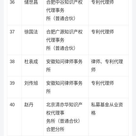
36
储世昌
合肥中谷知识产权
专利代理师
代理事务
所（普通合伙）
37
徐国法
合肥广源知识产权
专利代理师
代理事务
所（普通合伙）
38
杜袁成
安徽知问律师事务
律师、专利代理
所
师
39
刘传旭
安徽知问律师事务
专利代理师
所
40
赵丹
北京清亦华知识产
私募基金从业资
权代理事
格
务所（普通合伙）
合肥分所