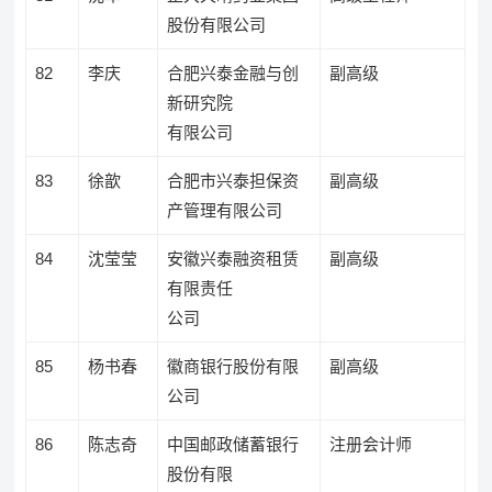
股份有限公司
82
李庆
合肥兴泰金融与创
副高级
新研究院
有限公司
83
徐歆
合肥市兴泰担保资
副高级
产管理有限公司
84
沈莹莹
安徽兴泰融资租赁
副高级
有限责任
公司
85
杨书春
徽商银行股份有限
副高级
公司
86
陈志奇
中国邮政储蓄银行
注册会计师
股份有限