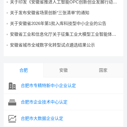
关于印发《安徽省推进人工智能OPC创新创业发展行动方
案（2026—2028年）》的通知
关于发布安徽省场景创新“三张清单”的通知
关于安徽省2026年第1批入库科技型中小企业的公告
安徽省工业和信息化厅关于征集工业大模型工业智能体的
通知
安徽省城市全域数字化转型试点遴选结果公示
合肥
安徽
国家
合肥市专精特新中小企业认定
合肥市企业技术中心认定
合肥市大数据企业认定