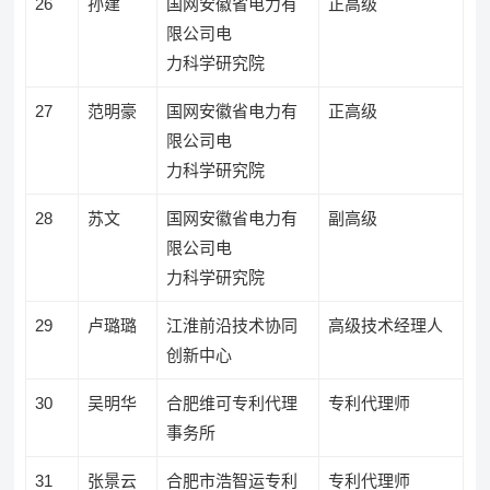
26
孙建
国网安徽省电力有
正高级
限公司电
力科学研究院
27
范明豪
国网安徽省电力有
正高级
限公司电
力科学研究院
28
苏文
国网安徽省电力有
副高级
限公司电
力科学研究院
29
卢璐璐
江淮前沿技术协同
高级技术经理人
创新中心
30
吴明华
合肥维可专利代理
专利代理师
事务所
31
张景云
合肥市浩智运专利
专利代理师