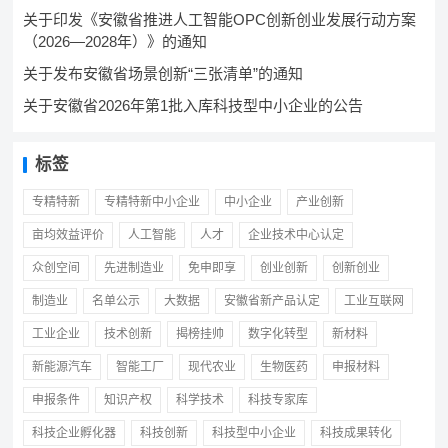
关于印发《安徽省推进人工智能OPC创新创业发展行动方案
（2026—2028年）》的通知
关于发布安徽省场景创新“三张清单”的通知
关于安徽省2026年第1批入库科技型中小企业的公告
标签
专精特新
专精特新中小企业
中小企业
产业创新
亩均效益评价
人工智能
人才
企业技术中心认定
众创空间
先进制造业
免申即享
创业创新
创新创业
制造业
名单公示
大数据
安徽省新产品认定
工业互联网
工业企业
技术创新
揭榜挂帅
数字化转型
新材料
新能源汽车
智能工厂
现代农业
生物医药
申报材料
申报条件
知识产权
科学技术
科技专家库
科技企业孵化器
科技创新
科技型中小企业
科技成果转化