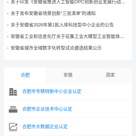
关于印发《安徽省推进人工智能OPC创新创业发展行动方
案（2026—2028年）》的通知
关于发布安徽省场景创新“三张清单”的通知
关于安徽省2026年第1批入库科技型中小企业的公告
安徽省工业和信息化厅关于征集工业大模型工业智能体的
通知
安徽省城市全域数字化转型试点遴选结果公示
合肥
安徽
国家
合肥市专精特新中小企业认定
合肥市企业技术中心认定
合肥市大数据企业认定