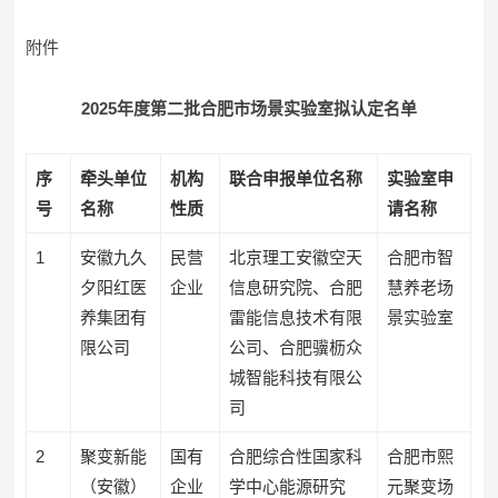
附件
2025年度第二批合肥市场景实验室拟认定名单
序
牵头单位
机构
联合申报单位名称
实验室申
号
名称
性质
请名称
1
安徽九久
民营
北京理工安徽空天
合肥市智
夕阳红医
企业
信息研究院、合肥
慧养老场
养集团有
雷能信息技术有限
景实验室
限公司
公司、合肥骥枥众
城智能科技有限公
司
2
聚变新能
国有
合肥综合性国家科
合肥市熙
（安徽）
企业
学中心能源研究
元聚变场