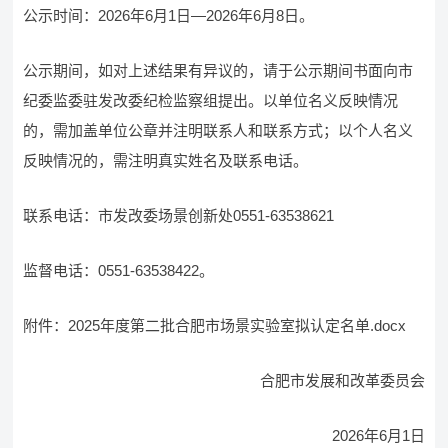
公示时间：2026年6月1日—2026年6月8日。
公示期间，如对上述结果有异议的，请于公示期间书面向市
纪委监委驻发改委纪检监察组提出。以单位名义反映情况
的，需加盖单位公章并注明联系人和联系方式；以个人名义
反映情况的，需注明真实姓名及联系电话。
联系电话：市发改委场景创新处0551-63538621
监督电话：0551-63538422。
附件：2025年度第二批合肥市场景实验室拟认定名单.docx
合肥市发展和改革委员会
2026年6月1日