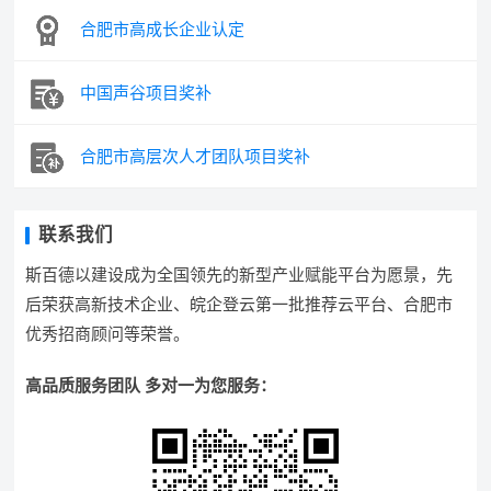
合肥市高成长企业认定
中国声谷项目奖补
合肥市高层次人才团队项目奖补
联系我们
斯百德以建设成为全国领先的新型产业赋能平台为愿景，先
后荣获高新技术企业、皖企登云第一批推荐云平台、合肥市
优秀招商顾问等荣誉。
高品质服务团队 多对一为您服务：