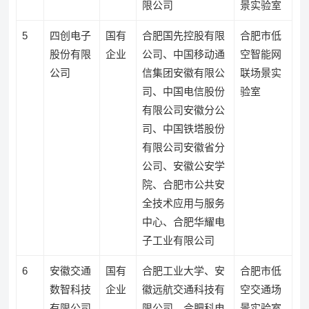
限公司
景实验室
5
四创电子
国有
合肥国先控股有限
合肥市低
股份有限
企业
公司、中国移动通
空智能网
公司
信集团安徽有限公
联场景实
司、中国电信股份
验室
有限公司安徽分公
司、中国铁塔股份
有限公司安徽省分
公司、安徽公安学
院、合肥市公共安
全技术应用与服务
中心、合肥华耀电
子工业有限公司
6
安徽交通
国有
合肥工业大学、安
合肥市低
数智科技
企业
徽远航交通科技有
空交通场
有限公司
限公司、合肥科电
景实验室