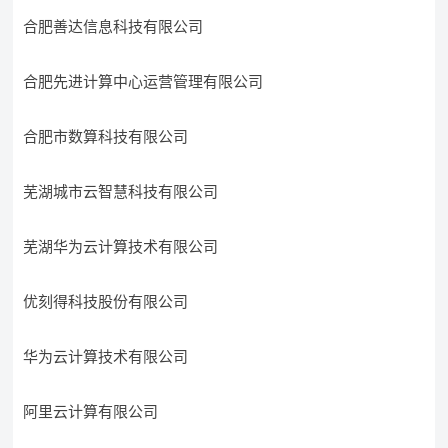
合肥善达信息科技有限公司
合肥先进计算中心运营管理有限公司
合肥市数算科技有限公司
芜湖城市云智慧科技有限公司
芜湖华为云计算技术有限公司
优刻得科技股份有限公司
华为云计算技术有限公司
阿里云计算有限公司