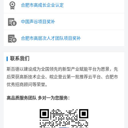
合肥市高成长企业认定
中国声谷项目奖补
合肥市高层次人才团队项目奖补
联系我们
斯百德以建设成为全国领先的新型产业赋能平台为愿景，先
后荣获高新技术企业、皖企登云第一批推荐云平台、合肥市
优秀招商顾问等荣誉。
高品质服务团队 多对一为您服务：