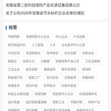
安徽省第二批科技保险产品名录征集结果公示
关于公布2026年安徽省节水标杆企业名单的通知
标签
专精特新
专精特新中小企业
中小企业
产业创新
亩均效益评价
人工智能
人才
企业技术中心认定
众创空间
先进制造业
免申即享
创业创新
创新创业
制造业
名单公示
大数据
安徽省新产品认定
工业互联网
工业企业
技术创新
揭榜挂帅
数字化转型
新材料
新能源汽车
智能工厂
现代农业
生物医药
申报材料
申报条件
知识产权
科学技术
科技专家库
科技企业孵化器
科技创新
科技型中小企业
科技成果转化
经济发展
经济高质量发展
绿色工业
节能环保
软件产业
金融服务
项目申报
首台套重大技术装备
高新技术企业